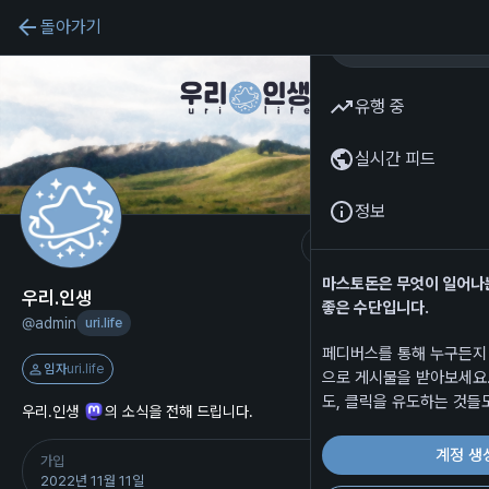
돌아가기
유행 중
실시간 피드
정보
팔로우
마스토돈은 무엇이 일어나
우리.인생
좋은 수단입니다.
@
admin
uri.life
페디버스를 통해 누구든지
임자
uri.life
으로 게시물을 받아보세요.
도, 클릭을 유도하는 것들
우리.인생
의 소식을 전해 드립니다.
계정 생
가입
2022년 11월 11일