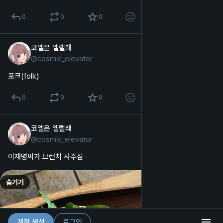
0
0
0
코엘은 엘랠래
2025년 10월 4일
@
cosmic_elevator
한국어
포크(folk)
0
0
0
코엘은 엘랠래
2025년 10월 3일
@
cosmic_elevator
한국어
이재명씨가 브런치 사주심
숨기기
계정 생성
로그인