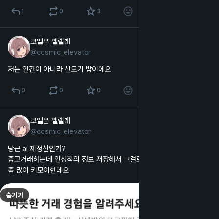
1
0
3
코엘은 엘랠래
2025년 10월 4일
@
cosmic_elevator
한국어
저는 인간이 아니라 산모기 밥이에요
0
0
0
코엘은 엘랠래
2025년 10월 4일
*
@
cosmic_elevator
한국어
당근 ai 제정신인가?
중고거래하는데 인상착의 정보 저장해서 그걸로 후기남기라고 하는 건 
좀 많이 키모이한데요
숨기기