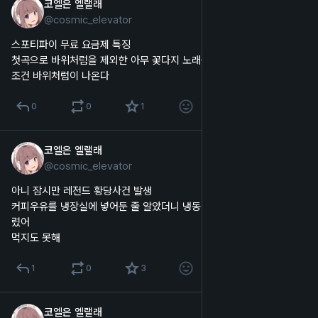
코엘은 엘랠래
2025년 10월 13일
@
cosmic_elevator
한국어
스포티파이 무료 요금제 특징
첫곡으로 바위처럼을 제외한 아무 꽃다지 노래를 틀면 두번째 곡으로 무
조건 바위처럼이 나온다
0
0
1
코엘은 엘랠래
2025년 10월 12일
*
@
cosmic_elevator
한국어
아니 잠시만 레전드 황당사건 발생
커피우유를 냉장실에 넣어둔 줄 알았더니 냉동실에 넣어서 꽁꽁 얼어버
렸어
먹지도 못해
1
0
3
코엘은 엘랠래
2025년 10월 10일