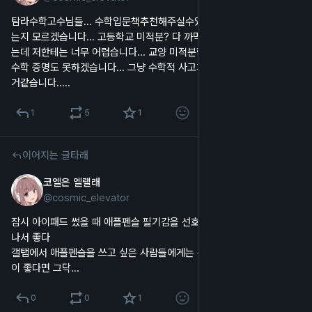
탐라수학고수님들... 수학입문책추천해주실수있나요... 제가 뭘 해야 하
는지 모르겠습니다... 고등학교 미적분? 다 까먹었습니다... 김홍종 책 있
는데 저한테는 너무 어렵습니다... 교양 미적분학 C 받았습니다... 이산
수학 증명도 못하겠습니다... 그냥 수학적 사고가 아예 없어서 사고가날
거같습니다.....
1
5
1
이어지는 글타래
코엘은 엘랠래
2025년 10월 15일
@
cosmic_elevator
한국어
잠시 아이패드 썼을 때 애플펜슬 필기감을 선호했었는데 비슷한 느낌이 
나서 좋다
갤탭에서 애플펜슬을 쓰고 싶은 사람들에게는 추천, s펜 특유의 필기감
이 좋다면 그닥...
0
0
1