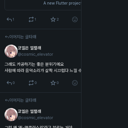
A new Flutter project.
1
1
2
이어지는 글타래
코엘은 엘랠래
2025년 10월 5일
@
cosmic_elevator
한국어
그래도 카공하기는 좋은 분위기에요
사람에 따라 음악소리가 살짝 시끄럽다 느낄 수도?
0
0
0
이어지는 글타래
코엘은 엘랠래
2025년 10월 5일
@
cosmic_elevator
한국어
그럼 왜 '퀸-맥클러스키'라고 부르는 거야