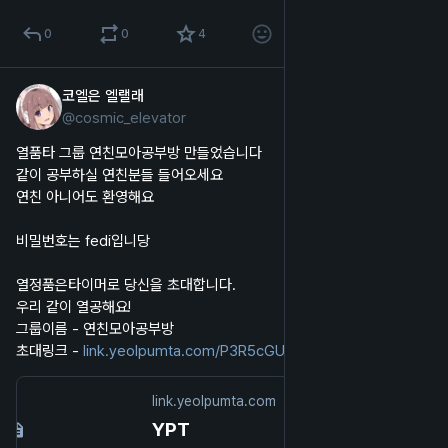
0
0
4
코엘은 엘랠래
2025년 10월 5일
*
@
cosmic_elevator
한국어
열품타 그룹 연친모아공부방 만들었습니다
같이 공부하실 연친분들 들어오세요
연친 아니어도 환영해요
비밀번호는 fedi입니당
열정품은타이머로 당신을 초대합니다.
우리 같이 열공해요!
그룹이름 - 연친모아공부방
초대링크 - 
link.yeolpumta.com/P3R5cGU9Z3J
==
link.yeolpumta.com
YPT