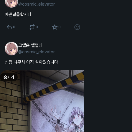
@
cosmic_elevator
한국어
예쁜말을합시다
0
0
0
코엘은 엘랠래
2025년 10월 9일
@
cosmic_elevator
한국어
신림 냐무치 아직 살아있습니다
숨기기