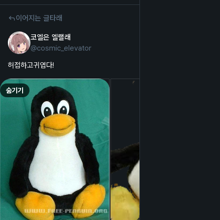
이어지는 글타래
코엘은 엘랠래
2025년 10월 8일
@
cosmic_elevator
한국어
허접하고귀엽다!
숨기기