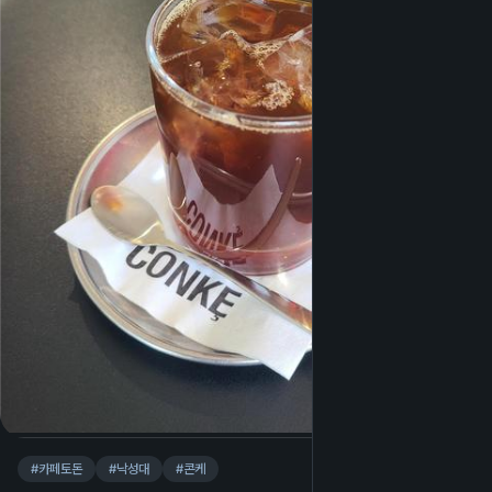
#
카페토돈
#
낙성대
#
콘케