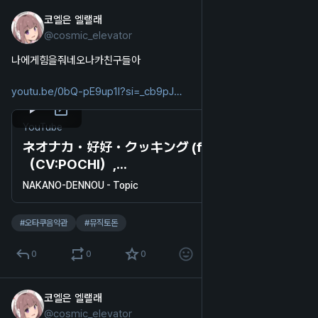
코엘은 엘랠래
2025년 10월 23일
@
cosmic_elevator
한국어
나에게힘을줘네오나카친구들아
youtu.be/0bQ-pE9up1I?si=_cb9pJ
YouTube
ネオナカ・好好・クッキング (feat. 犬甘うる
（CV:POCHI）,...
NAKANO-DENNOU - Topic
#
오타쿠음악관
#
뮤직토돈
0
0
0
코엘은 엘랠래
2025년 10월 22일
@
cosmic_elevator
한국어