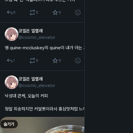
0
0
0
코엘은 엘랠래
2025년 10월 5일
@
cosmic_elevator
한국어
엥 quine-mccluskey의 quine이 내가 아는 그 콰인이었어?
1
0
0
코엘은 엘랠래
2025년 10월 5일
@
cosmic_elevator
한국어
낙성대 콘케, 오늘의 커피
정말 죄송하지만 커알못이라서 홍삼맛처럼 느껴져요......
숨기기