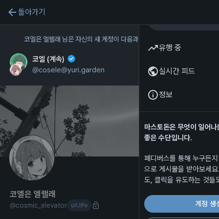
돌아가기
코엘은 엘랠래
님은 자신의 새 계정이 다음과 같다고 표시했습니다:
유행 중
코엘 (계속)
프로필로 이동
@
cosele@yuri.garden
실시간 피드
정보
마스토돈은 무엇이 일어나
좋은 수단입니다.
페디버스를 통해 누구든지
으로 게시물을 받아보세요.
도, 클릭을 유도하는 것들
코엘은 엘랠래
계정 생
@
cosmic_elevator
uri.life