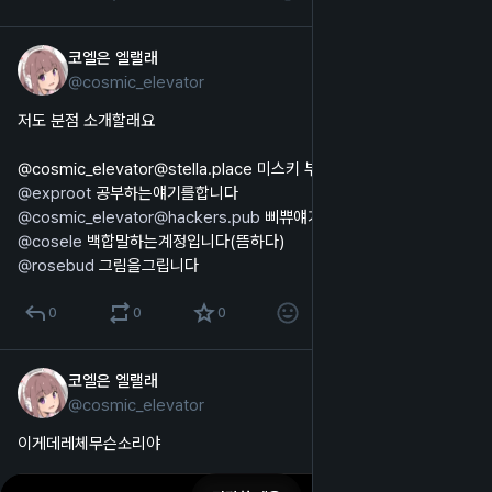
코엘은 엘랠래
2025년 10월 29일
@
cosmic_elevator
한국어
저도 분점 소개할래요
@cosmic_elevator@stella.place 미스키 부계입니다
@
exproot
 공부하는얘기를합니다
@
cosmic_elevator@hackers.pub
 삐쀼얘기를합니다
@
cosele
 백합말하는계정입니다(뜸하다)
@
rosebud
 그림을그립니다
0
0
0
코엘은 엘랠래
2025년 10월 28일
@
cosmic_elevator
한국어
이게데레체무슨소리야