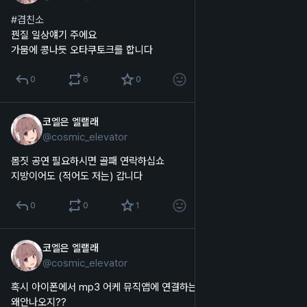
#
겹친소
꿘질 일상얘기 주에요
가뭄에 콩나듯 오타쿠토크를 합니다
0
6
0
코엘은 엘랠래
2025년 10월 22일
@
cosmic_elevator
한국어
몸짓 공연 필요하시면 골패 연락하십쇼
지방이어도 (적어도 저는) 갑니다
0
0
1
코엘은 엘랠래
2025년 10월 21일
@
cosmic_elevator
한국어
혹시 아이폰에서 mp3 어케 뮤직앱에 연결하는지 아시는분 계신가요
왜안나오지??