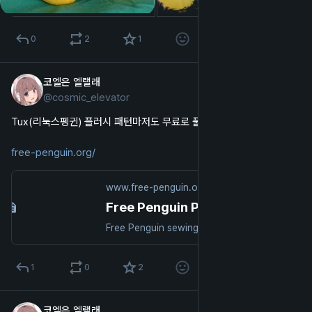
0
2
1
코엘은 엘랠래
2025년 10월 8일
*
@
cosmic_elevator
한국어
Tux(리눅스펭귄) 플러시 패턴마저도 무료로 풀려 있었다니
free-penguin.org/
www.free-penguin.org
Free Penguin Project - download free penguin sewing patterns, stuffed penguin and Tux patterns open source
Free Penguin sewing patterns for download. Open Source sewing patterns for stuffed penguin, soft toy penguin and Tux. Find community anf resources as well.
1
0
2
코엘은 엘랠래
2025년 10월 7일