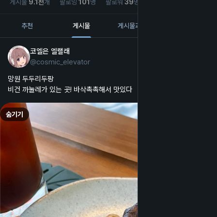
게시물
9.1
천
개
팔로잉
101
명
팔로워
39
명
추천
게시물
게시물과 답장
미디어
코엘은 엘랠래
2025년 10월 31일
@
cosmic_elevator
한국어
망원 두두리두팡
비건 까눌레가 있는 곳! 바삭촉촉해서 맛있다
숨기기