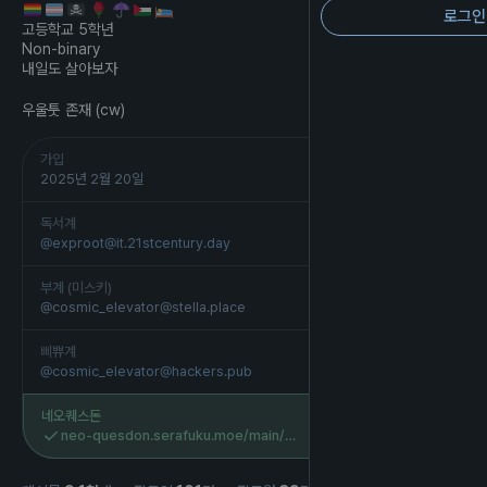
로그인
고등학교 5학년
Non-binary
내일도 살아보자
우울툿 존재 (cw)
가입
2025년 2월 20일
독서계
@
exproot@it.21stcentury.day
부계 (미스키)
@cosmic_elevator@stella.place
삐쀼계
@
cosmic_elevator@hackers.pub
네오퀘스돈
neo-quesdon.serafuku.moe/main/