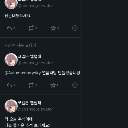
@
cosmic_elevator
한국어
용돈내놓으세요.
0
0
0
이어지는 글타래
코엘은 엘랠래
2025년 10월 6일
@
cosmic_elevator
한국어
@
Autumnstarrysky
 열품타방 만들었습니당
0
0
1
코엘은 엘랠래
2025년 10월 5일
@
cosmic_elevator
한국어
와 오늘 추석이네
다들 즐거운 추석 보내세요!