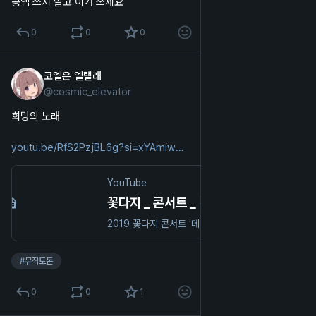
공앱 쓰지 말고 이거 쓰세요
0
0
0
코엘은 엘랠래
2025년 10월 23일
@
cosmic_elevator
한국어
희망의 노래
youtu.be/RfS2PzjBL6g?si=xYAmiw
YouTube
꽃다지 _ 콘서트 _ 난 바다야 _ 2019
2019 꽃다지 콘서트 '데모가 희망이다' 공연실황 중에서- 2019년 11월 7일, 8일 / KT&G 상상마당 라이브홀곡명 : 난 바다야(작사 김미정, 작곡 정윤경)노래 : 꽃다지
#
뮤직토돈
0
0
1