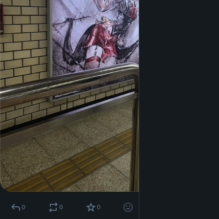
0
0
0