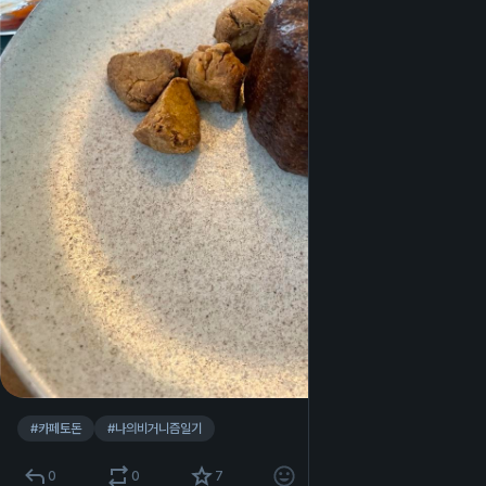
#
카페토돈
#
나의비거니즘일기
0
0
7