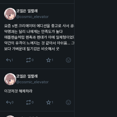
코엘은 엘랠래
2025년 10월 15일
*
@
cosmic_elevator
한국어
요즘 s펜 크리에이터 에디션을 중고로 사서 공부하는 데에 쓰고 있는데 
악명과는 달리 나에게는 만족도가 높다
애플펜슬처럼 펜촉과 펜대가 아예 일체형이었다면 더 좋았을 것 같은데, 
약간의 유격이 느껴지는 것 같아서 아쉬움... 그래도 이 정도면 애플펜슬
보다 가벼운데 필기감은 비슷해서 굿
1
0
1
코엘은 엘랠래
2025년 10월 15일
@
cosmic_elevator
한국어
이것저것 해체하라
0
0
1