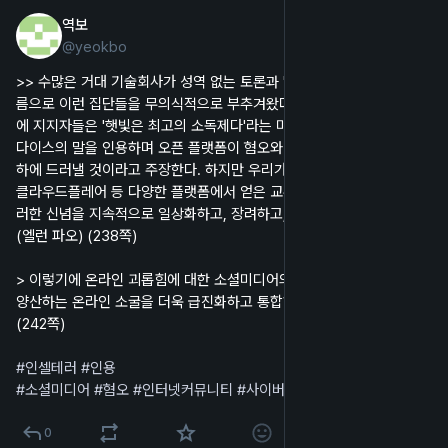
역보
2024년 11월 19일
*
@
yeokbo
한국어
>> 수많은 거대 기술회사가 성역 없는 토론과 '자유로운 발언'이라는 이
름으로 이런 집단들을 무의식적으로 부추겨왔다. 이 잘못된 길잡이 때문
에 지지자들은 '햇빛은 최고의 소독제다'라는 미국 대법원관 루이스 브랜
다이스의 말을 인용하며 오픈 플랫폼이 혐오와 테라리즘의 부정을 만천
하에 드러낼 것이라고 주장한다. 하지만 우리가 레딧과 트위터, 고대디, 
클라우드플레어 등 다양한 플랫폼에서 얻은 교훈은 공개적인 노출이 이
러한 신념을 지속적으로 일상화하고, 장려하고, 증폭시킨다는 것이다. 
(엘런 파오) (238쪽)
> 이렇기에 온라인 괴롭힘에 대한 소셜미디어의 안일한 대응은 그것을 
양산하는 온라인 소굴을 더욱 급진화하고 통합하는 데 일조할 뿐이다. 
(242쪽)
#
인셀테러
#
인용
#
소셜미디어
#
혐오
#
인터넷커뮤니티
#
사이버불링
0