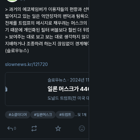
> 과거의 에코체임버가 이용자들의 편향과 선택의 결과라면 지금 X에서 
벌어지고 있는 일은 억만장자의 변덕과 탐욕으로 만든 강요된 질서다. X 
전체를 트럼프의 메시지로 채우려는 머스크의 시도는 선택의 여지가 없
기 때문에 개인화된 필터 버블보다 훨씬 더 위험하다.
> 보여주는 대로 보고 보는 대로 생각하지 않으려면 누가 우리의 의식을 
지배하거나 조종하려 하는지 끊임없이 경계해야 한다.
(슬로우뉴스)
slownews.kr/121720
슬로우뉴스
·
2024년 11월 19일
일론 머스크가 440억 달러를 들여 트위터를 망가뜨린 방법. - 슬로우뉴스.
도널드 트럼프(전 미국 대통령)의 당선 이후 X(트위터)를 탈출하는 사람들이 늘고 있다. 하루 만에 12만 명 가까이 이탈이 있었지만 이용자 3억5000만 명이 넘는 트위터의 아성이 크게 흔들릴 것 같지는 않다.
#
소셜미디어
#
일론머스크
#
트럼프
…및 1개
0