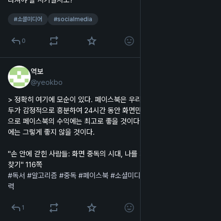
#
소셜미디어
#
socialmedia
0
역보
2023년 12월 27일
@
yeokbo
한국어
> 정확히 여기에 모순이 있다. 페이스북은 우리가 아파야만 잘된다. 모
두가 감정적으로 흥분하여 24시간 동안 화면만 들여다보는 것이 결론적
으로 페이스북의 수익에는 최고로 좋을 것이다. 하지만 알다시피, 인류
에는 그렇게 좋지 않을 것이다.
"손 안에 갇힌 사람들: 화면 중독의 시대, 나를 지키는 심리적 면역력 되
찾기" 116쪽
#
독서
#
알고리즘
#
중독
#
페이스북
#
소셜미디어
#
SNS
#
도둑맞은집중
력
1