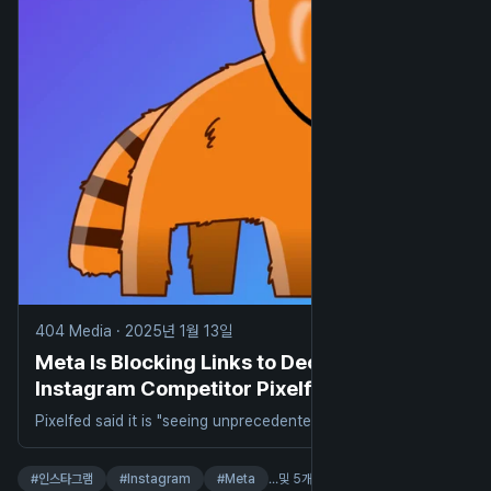
404 Media
·
2025년 1월 13일
Meta Is Blocking Links to Decentralized
Instagram Competitor Pixelfed
Pixelfed said it is "seeing unprecedented levels of traffic."
#
인스타그램
#
Instagram
#
Meta
…및 5개