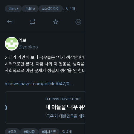
#
linux
#
dillo
#
소셜미디어
…및 4개
1
역보
2025년 1월 22일
@
yeokbo
한국어
> 내가 가만히 보니 극우들은 '자기 생각만 한다'는 것이 특징이더라. 미
시적으로만 본다. 지금 나의 이 행동을, 생각을 사회 모두가 하게 됐을 때 
사회적으로 어떤 문제가 생길지 생각을 안 한다. 못 하거나.
n.news.naver.com/article/047/0
n.news.naver.com
내 아들을 '극우 유튜브' 세계에서 구출해왔다
'극우'가 대한민국을 배회하고 있습니다. '극우 유튜브'가 원인 중 하나로 꼽힙니다. <오마이뉴스>는 권정민 서울교대 교수의 페이스북 글을 필자의 동의를 얻어 게재합니다. 이 글은 <교육언론 창> <미디어오늘>에도
#
극우
#
파시즘
#
파시스트
…및 4개