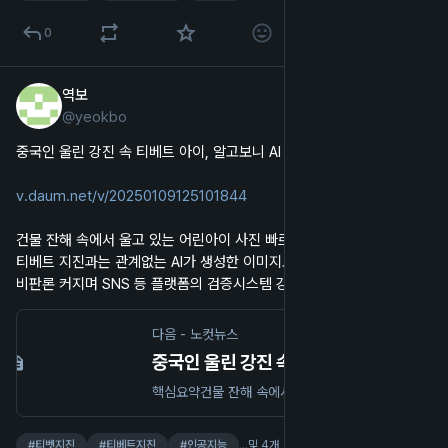
0
역보
2025년 1월 9일
@
yeokbo
한국어
중국인 울린 강진 속 티베트 아이, 알고보니 AI 이미지(노컷)
v.daum.net/v/20250109125101844
건물 잔해 속에서 울고 있는 어린아이 사진 빠르게 확산
티베트 지진과는 관계없는 AI가 생성한 이미지로 밝혀져
비판론 커지며 SNS 등 플랫폼의 검증시스템 강화 요구도
다음 - 노컷뉴스
중국인 울린 강진 속 티베트 아이, 알고보니 AI 이미지
핵심요약건물 잔해 속에서 울고 있는 어린아이 사진 빠르게 확산 티베트 지진과는 관계없는 AI가 생성한 이미지로 밝혀져 비판론 커지며 SNS 등 플랫폼의 검증시스템 강화 요구도 중국 시짱(티베트)자치구에서 발생한 강진으로 큰 인명피해가 발생한 가운데 지진 피해를 입은 어린아이의 사진이 빠르게 확산되며 중국인들의 심금을 울렸으나 이는 인공지능(AI)에 의해 생
#
티벳지진
#
티베트지진
#
인공지능
…및 4개