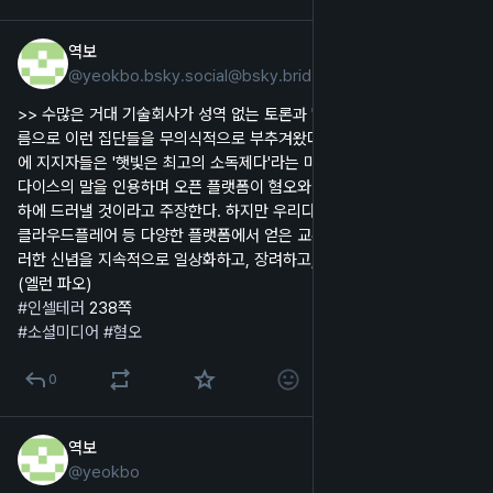
역보
2024년 11월 19일
@
yeokbo.bsky.social@bsky.brid.gy
한국어
>> 수많은 거대 기술회사가 성역 없는 토론과 '자유로운 발언'이라는 이
름으로 이런 집단들을 무의식적으로 부추겨왔다. 이 잘못된 길잡이 때문
에 지지자들은 '햇빛은 최고의 소독제다'라는 미국 대법원관 루이스 브랜
다이스의 말을 인용하며 오픈 플랫폼이 혐오와 테라리즘의 부정을 만천
하에 드러낼 것이라고 주장한다. 하지만 우리다 레딧과 트위터, 고대디, 
클라우드플레어 등 다양한 플랫폼에서 얻은 교훈은 공개적인 노출이 이
러한 신념을 지속적으로 일상화하고, 장려하고, 증폭시킨다는 것이다. 
#인셀테러
#소셜미디어
#혐오
0
역보
2024년 11월 17일
@
yeokbo
한국어