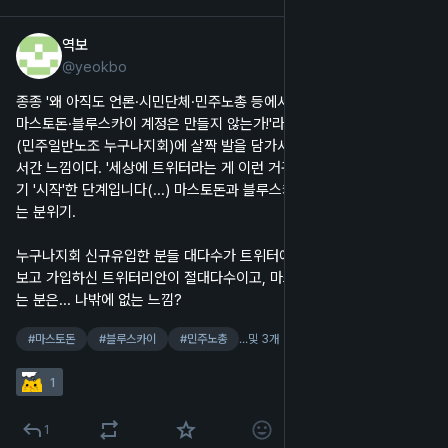
역보
2025년 3월 31일
@
yeokbo
한국어
종종 '왜 아직도 언론·시민단체·민주노총 등에서는 트위터(현 X)만 하고 
마스토돈·블루스카이 계정은 만들지 않는가!'라는 비판을 본다. 민주노총
(민주일반노조 누구나지회)에 살짝 발을 담가서 보니 저 비판이 너무 앞
서간 느낌이다. '세상에 트위터라는 게 이런 거구나!' 하고 효능감을 맛보
기 '시작'한 단계입니다(...) 마스토돈과 블루스카이의 존재를 아직 모르
는 분위기.
누구나지회 신규유입한 분들 대다수가 트위터에서 누구나지회 홍보를 
보고 가입하신 트위터리안이 절대다수이고, 마스토돈·블루스카이 쓰시
는 분은... 나밖에 없는 느낌?
#
마스토돈
#
블루스카이
#
민주노총
…및 3개
1
1