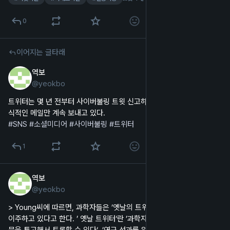
0
이어지는 글타래
역보
2024년 12월 19일
@
yeokbo
한국어
트위터는 몇 년 전부터 사이버불링 트윗 신고하면 맨날 '문제 없다'는 형
식적인 메일만 계속 보내고 있다.
#
SNS
#
소셜미디어
#
사이버불링
#
트위터
1
역보
2024년 11월 24일
@
yeokbo
한국어
> Young씨에 따르면, 과학자들은 ’옛날의 트위터‘를 찾아 Bluesky로 
이주하고 있다고 한다. ’ 옛날 트위터‘란 ’과학자끼리 대화할 수 있다‘, ’논