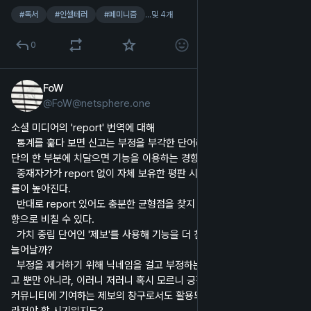
#
독서
#
인셀테러
#
페미니즘
…및 4개
0
FoW
2024년 2월 11일
@
FoW@netsphere.one
한국어
소셜 미디어의 'report' 번역에 대해
  통계를 훑다 보면 신고는 부정을 부각한 단어라서 각자가 생각하는 극
단의 한 부분에 치달으면 기능을 이용하는 경향이 있다고 늘 생각한다.
  중재자가가 report 없이 자체 보유한 평판 시스템을 사용하면 사고 확
률이 높아진다.
  반대로 report 있어도 충분한 균형점을 찾지 못해 밖에서 보기에는 편
향으로 비칠 수 있다.
  가치 중립 단어인 '제보'를 사용해 기능을 더 친숙하게 느끼면 이용률이 
늘어날까?
  부정을 제거하기 위해 닉네임을 걸고 부정하는 마음을 전달하려는 신
고 뿐만 아니라, 이러니 저러니 혹시 모르니 긍정하는 마음을 전달하여 
커뮤니티에 기여하는 제보의 창구로서도 활용되도록 기능의 형태가 달
라져야 할 시기일지도?