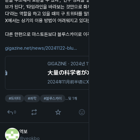
문을 투고해서 토론할 수 있다‘, ’연구 성과를 일반에게 공개하기 위한 허
브가 된다‘, ’타임라인을 바라보는 것만으로 화제의 논문을 파악할 수 있
다‘라는 역할을 하고 있을 때의 구 트위터를 말합니다. 반대로 말하면, 현 
X에서는 상기의 이용 방법이 어려워지고 있다는 것입니다.(iOS 번역)
다른 한편으로 마스토돈보다 블루스카이로 이주하는 비중이 높다고도.
gigazine.net/news/20241122-blu
GIGAZINE
·
2024년 11월 22일
大量の科学者がX(旧Twitter)からBlueskyに移住している
2024年11月前半頃にX(旧Twitter)からBlueskyへ移行するユーザーが急増し、2024年11月20日にはユーザー数が2000万人を超えました。同日には世界最高クラスの権威を持つ学術誌「Science」のウェブサイトに「多くの科学者がXからBlueskyに移住している」という内容の記事が掲載されています。
#
트위터
#
과학
#
블루스카이
…및 1개
0
역보
2024년 11월 21일
@
yeokbo
한국어