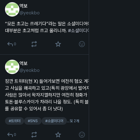
역보
2025년 4월 8일
@
yeokbo
한국어
“모든 초고는 쓰레기다”라는 말은 소셜미디어에도 적용될 것 같다. 나도 
대부분은 초고처럼 쓰고 올리니까. 
#
소셜미디어
#
초고
#
SNS
0
역보
2025년 4월 3일
@
yeokbo
한국어
잠깐 트위터(현 X) 들어가보면 여전히 혐오 계정들이 가짜뉴스를 퍼뜨리
고 사실을 왜곡하고 있고(특히 광장에서 벌어지는 연대와 변화까지도), 
사람은 많아서 왁자지껄하지만 여전히 정화가 안 되는구나 싶었다. 마스
토돈·블루스카이가 차라리 나을 정도. (특히 블루스카이는 차단 리스트
를 공유할 수 있어서 좀 더 낫다)
#
트위터
#
SNS
#
소셜미디어
…및 2개
0