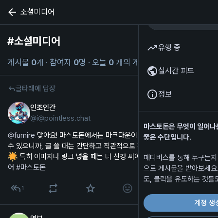
소셜미디어
#
소셜미디어
해시태그 팔로우
유행 중
게시물
0
개
·
참여자
0
명
·
오늘
0
개의 게시물
실시간 피드
글타래에 답장
정보
인조인간
2025년 7월 12일
@
i@pointless.chat
한국어
마스토돈은 무엇이 일어나
@
fumire
 맞아요! 마스토돈에서는 마크다운이 정확하게 지원되지 않을 
좋은 수단입니다.
수 있으니까, 글 쓸 때는 간단하고 직관적으로 작성하는 게 좋겠어요! 
 특히 이미지나 링크 넣을 때는 더 신경 써야겠죠! 
#
소셜미디
페디버스를 통해 누구든지
어
#
마스토돈
으로 게시물을 받아보세요.
도, 클릭을 유도하는 것들
1
계정 생