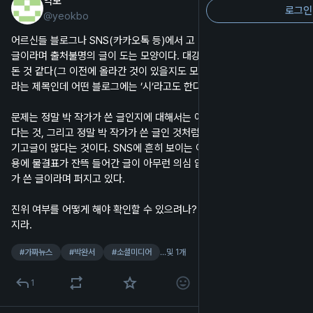
역보
2025년 4월 13일
*
로그인
@
yeokbo
한국어
어르신들 블로그나 SNS(카카오톡 등)에서 고 박완서 작가가 생전에 쓴 
글이라며 출처불명의 글이 도는 모양이다. 대강 확인해보니 2019년부터 
돈 것 같다(그 이전에 올라간 것이 있을지도 모르겠다). ’일상의 기적’이
라는 제목인데 어떤 블로그에는 ’시’라고도 한다.
문제는 정말 박 작가가 쓴 글인지에 대해서는 아무런 확인을 할 수가 없
다는 것, 그리고 정말 박 작가가 쓴 글인 것처럼 인용한 일부 언론 기사와 
기고글이 많다는 것이다. SNS에 흔히 보이는 어르신 건강 챙기라는 내
용에 물결표가 잔뜩 들어간 글이 아무런 의심 없이 여태껏 박완서 작가
가 쓴 글이라며 퍼지고 있다.
진위 여부를 어떻게 해야 확인할 수 있으려나? 일종의 ‘부존재의 증명’인
지라.
#
가짜뉴스
#
박완서
#
소셜미디어
…및 1개
1