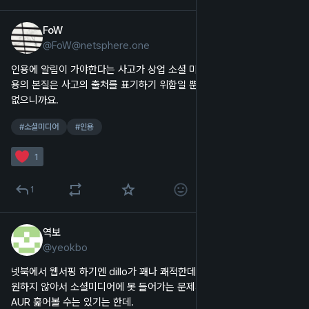
FoW
2025년 3월 11일
*
@
FoW@netsphere.one
한국어
인용에 알림이 가야한다는 사고가 상업 소셜 미디어식 접근 같아요. 인
용의 본질은 사고의 출처를 표기하기 위함일 뿐이고, 사고는 통제할 수 
없으니까요.
#
소셜미디어
#
인용
1
1
역보
2025년 2월 6일
@
yeokbo
한국어
넷북에서 웹서핑 하기엔 dillo가 꽤나 쾌적한데, 자바스크립트를 아예 지
원하지 않아서 소셜미디어에 못 들어가는 문제가 있다. 아치 위키나 
AUR 훑어볼 수는 있기는 한데.