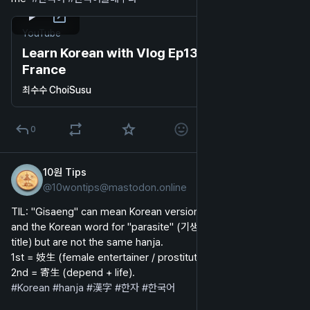
YouTube
Learn Korean with Vlog Ep13 | My Life in
France
최수수 ChoiSusu
0
10원 Tips
2024년 10월 2일
@
10wontips@mastodon.online
영어
TIL: "Gisaeng" can mean Korean version of geisha girls (기생) 
and the Korean word for "parasite" (기생춘, like the movie 
title) but are not the same hanja. 
1st = 妓生 (female entertainer / prostitute + life), 
2nd = 寄生 (depend + life). 
#
Korean
#
hanja
#
漢字
#
한자
#
한국어