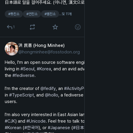
日本語로 말을 걸어주세요. (아니면, 漢文으로도!)
#
툿친소
#
연친소
#
별친소
…및 11개
1
洪 民憙 (Hong Minhee)
2024년 9월 4일
@
hongminhee@fosstodon.org
영어
Hello, I'm an open source software engineer in my late 30s 
living in 
#
Seoul
, 
#
Korea
, and an avid advocate of 
#
FLOSS
 and 
the 
#
fediverse
.
I'm the creator of 
@
fedify
, an 
#
ActivityPub
 server framework 
in 
#
TypeScript
, and 
@
hollo
, a fediverse microblog for single 
users.
I'm also very interested in East Asian languages (so-called 
#
CJK
) and 
#
Unicode
. Feel free to talk to me in 
#
English
, 
#
Korean
 (
#
한국어
), or 
#
Japanese
 (
#
日本語
), or even in Literary 