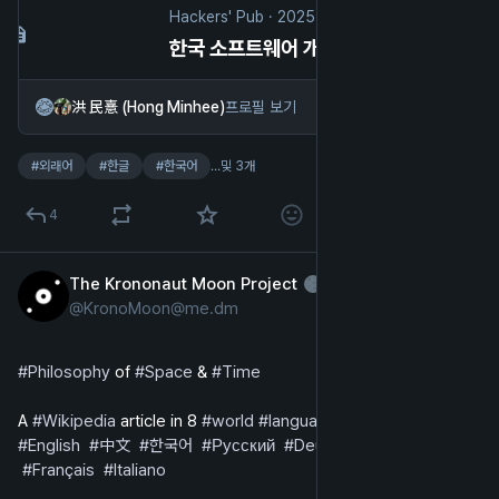
Hackers' Pub
·
2025년 3월 28일
한국 소프트웨어 개발자들이 자주 틀리는 외래어 표기법
洪 民憙 (Hong Minhee)
프로필 보기
#
외래어
#
한글
#
한국어
…및 3개
4
The Krononaut Moon Project
2025년 2월 24일
*
@
KronoMoon@me.dm
영어
#
Philosophy
 of 
#
Space
 & 
#
Time
A 
#
Wikipedia
 article in 8 
#
world
#
languages
:  
#
English
#
中文
#
한국어
#
Русский
#
Deutsch
#
Español
#
Français
#
Italiano