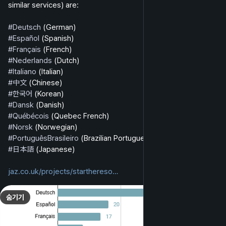
similar services) are: 
#
Deutsch
 (German)
#
Español
 (Spanish)
#
Français
 (French)
#
Nederlands
 (Dutch)
#
Italiano
 (Italian)
#
中文
 (Chinese)
#
한국어
 (Korean)
#
Dansk
 (Danish)
#
Québécois
 (Quebec French)
#
Norsk
 (Norwegian)
#
PortuguêsBrasileiro
 (Brazilian Portuguese)
#
日本語
 (Japanese)
jaz.co.uk/projects/starthereso
숨기기