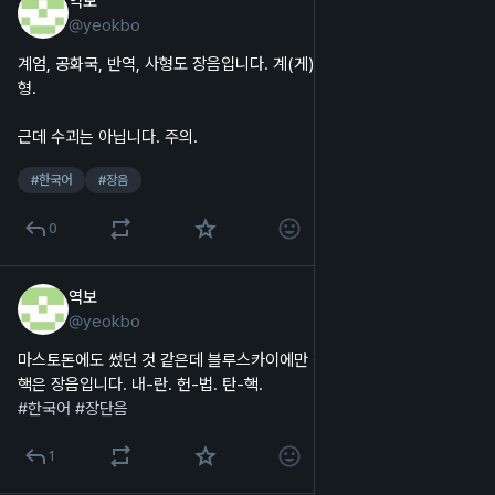
역보
2024년 12월 15일
@
yeokbo
한국어
계엄, 공화국, 반역, 사형도 장음입니다. 계(게)-엄. 공-화국. 바-녁. 사-
형.
근데 수괴는 아닙니다. 주의.
#
한국어
#
장음
0
역보
2024년 12월 14일
@
yeokbo
한국어
마스토돈에도 썼던 것 같은데 블루스카이에만 썼나보다. 내란, 헌법, 탄
핵은 장음입니다. 내-란. 헌-법. 탄-핵.
#
한국어
#
장단음
1