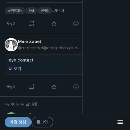
#
인공지능
#
AI
#
혐오
…및 4개
0
Mme Zabet
2024년 7월 1일
*
@
mmezabet@craftgoblin.club
영어
eye contact
더 보기
0
이어지는 글타래
Yuri
2024년 6월 7일
*
계정 생성
로그인
@
Yuri_WADON@ecoevo.social
한국어