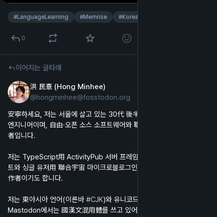
#
LanguageLearning
#
Memrise
#
Korean
…및 1개
0
이어지는 글타래
洪 民憙 (Hong Minhee)
2024년 9월 4일
*
@
hongminhee@fosstodon.org
한국어
安寧하세요, 저는 서울에 살고 있는 30代 後半 오픈 소스 소프트웨어 
엔지니어이며, 自由·오픈 소스 소프트웨어와 聯合宇宙의 熱烈한 支持
者입니다.
저는 TypeScript用 ActivityPub 서버 프레임워크인 
@
fedify
 프로젝
트와 싱글 유저用 聯合宇宙 마이크로블로그인 
@
hollo
 프로젝트의 製
作者이기도 합니다.
저는 東아시아 언어(이른바 
#
CJK
)와 유니코드에도 關心이 많습니다. 
Mastodon에서는 國漢文混用體를 쓰고 있어요! 제게 韓國語나 英語, 