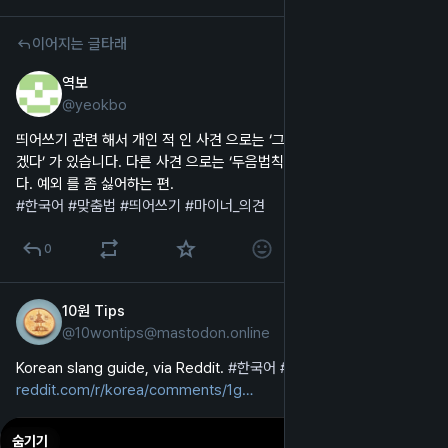
이어지는 글타래
역보
2024년 12월 3일
@
yeokbo
한국어
띄어쓰기 관련 해서 개인 적 인 사견 으로는 ‘그냥 조사 도 띄어 쓰면 좋
겠다’ 가 있습니다. 다른 사견 으로는 ‘두음법칙 도 인정 말라‘ 가 있습니
다. 예외 를 좀 싫어하는 편.
#
한국어
#
맞춤법
#
띄어쓰기
#
마이너_의견
0
10원 Tips
2024년 11월 21일
@
10wontips@mastodon.online
영어
Korean slang guide, via Reddit. 
#
한국어
#
속어
#
Korean
#
slang
reddit.com/r/korea/comments/1g
숨기기