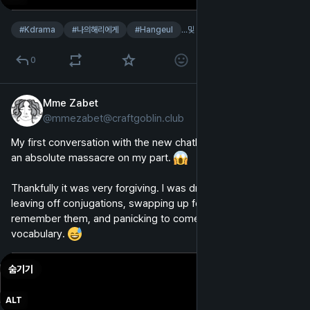
#
Kdrama
#
나의해리에게
#
Hangeul
…및 6개
0
Mme Zabet
2024년 9월 15일
*
@
mmezabet@craftgoblin.club
영어
My first conversation with the new chatbot in Memrise was 
an absolute massacre on my part. 
Thankfully it was very forgiving. I was dropping participles, 
leaving off conjugations, swapping up formality when I did 
remember them, and panicking to come up with any 
vocabulary. 
숨기기
ALT