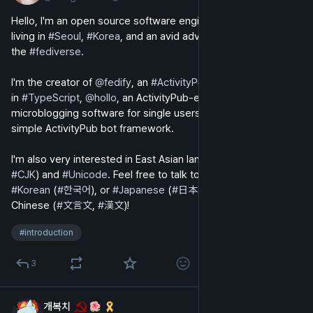
Hello, I'm an open source software engineer in my late 30s 
living in 
#
Seoul
, 
#
Korea
, and an avid advocate of 
#
FLOSS
 and 
the 
#
fediverse
.
I'm the creator of 
@
fedify
, an 
#
ActivityPub
 server framework 
in 
#
TypeScript
, 
@
hollo
, an ActivityPub-enabled 
microblogging software for single users, and 
@
botkit
, a 
simple ActivityPub bot framework.
I'm also very interested in East Asian languages (so-called 
#
CJK
) and 
#
Unicode
. Feel free to talk to me in 
#
English
, 
#
Korean
 (
#
한국어
), or 
#
Japanese
 (
#
日本語
), or even in Literary 
Chinese (
#
文言文
, 
#
漢文
)!
#
introduction
3
개복치
2025년 2월 2일