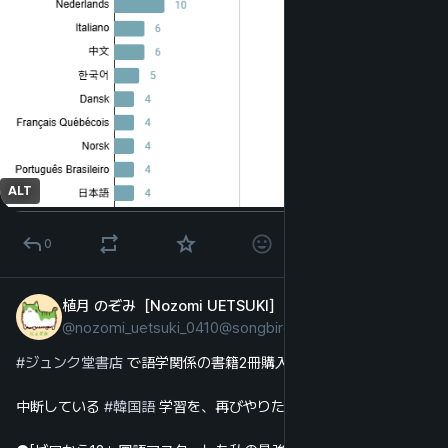
ALT
0
植月 のぞみ［Nozomi UETSUKI］
2025년 5월 21일
@
nozomi_uetsuki_0410@songbird.cloud
일본어
#
ジュンク堂書店
 で語学関係の書籍2冊購入した。
中断している 
#
韓国語
 学習を、再びやりたい、と思って。