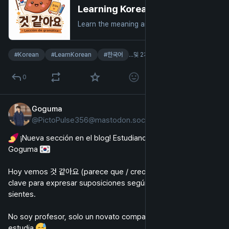
Learning Korean with Goguma: 것 같아요 ("it seems that…") - Goguma.blog
Learn the meaning and use of 것 같아요 in Korean with Goguma, with easy examples for verbs, adjectives, and nouns.
#
Korean
#
LearnKorean
#
한국어
…및 2개
0
Goguma
7월 1일
@
PictoPulse356@mastodon.social
스페인어
 ¡Nueva sección en el blog! Estudiando coreano con 
Goguma 
Hoy vemos 것 같아요 (parece que / creo que), una gramática 
clave para expresar suposiciones según lo que ves, oyes o 
sientes.
No soy profesor, solo un novato compartiendo lo que 
estudia 