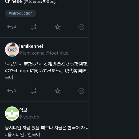
Chinese (
#
文言文
/#漢文)!
#
introduction
4
lamikennel
2024년 8월 18일
@
lamikennel@toot.blue
일본어
「ㅢ」が「ㅇ」または「ㅎ」と組み合わさった例を見たことない気がする
のでchatgptに聞いてみたら、現代韓国語にはないとのこと。 
#
한
국어
0
역보
2024년 8월 3일
@
yeokbo
한국어
옵시디언 처음 썼을 때보다 지금은 한국어 자료가 훨씬 많아진 것 같다.
#
옵시디언
#
한국어