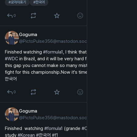
#
로마자표기
#
한국어
0
Goguma
2024년 11월 4일
@
PictoPulse356@mastodon.social
영어
Finished watching 
#
formula1
, I think that Verstappen won the 
#
WDC
 in Brazil, and it will be very hard for 
#
Norris
 to close 
this gap you cannot make so many mistakes if you wanna 
fight for this championship.Now it's time to study 
#
Korean
#
한국어
0
Goguma
2024년 10월 28일
@
PictoPulse356@mastodon.social
영어
Finished  watching 
#
fomula1
 (grande 
#
Carlos
), now time to 
study 
#
Korean
#
한국어
#
f1