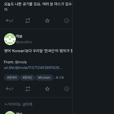
오늘도 나쁜 공기를 있요. 여러 분 마스크 입수세요. 
#
서울
#
공기
#
한국
어
0
역보
2024년 12월 25일
@
yeokbo
한국어
영어 ‘Korean’보다 우리말 ’한국인‘의 범위가 훨씬 좁은 아이러니.
From: 
@
mola
uri.life/@mola/113712493891626
#
한국어
#
한국인
#
Korean
…및 2개
0
이어지는 글타래