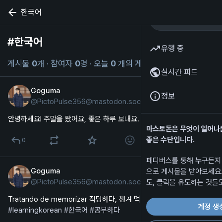
한국어
#
한국어
해시태그 팔로우
유행 중
게시물
0
개
·
참여자
0
명
·
오늘
0
개의 게시물
실시간 피드
Goguma
7월 24일
정보
@
PictoPulse356@mastodon.social
한국어
안녕하세요! 주말을 왔어요, 좋은 하루 보내요. 
#
한국어
#
주말
마스토돈은 무엇이 일어나
좋은 수단입니다.
0
페디버스를 통해 누구든지
Goguma
으로 게시물을 받아보세요.
7월 14일
@
PictoPulse356@mastodon.social
도, 클릭을 유도하는 것들
스페인어
Tratando de memorizar 적당하다, 챙겨 먹다, 행성 y 벽난로 
계정 생
#
learningkorean
#
한국어
#
공부하다