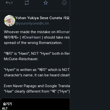
0
Yohan Yukiya Sese Cuneta 사요한
2024년 9월 24일
@
youronlyone@c.im
영어
Whoever made the mistake on 
#
Romanization
 of 해리 in «나의 
해리에게» ( 
#
DearHaeri
 ) should take responsibility for the 
spread of the wrong Romanization.
"해리" is "Haeri", NOT "Hyeri" both in Revised Romanization & 
McCune–Reischauer.
"Hyeri" is written as "혜리" which is NOT in title and not the 
character's name. It can be heard clearly as "해리" ("Haeri").
Even Naver Papago and Google Translate Romanize "해" as 
"Hae" clearly different from "혜" ("Hye").
숨기기
ALT