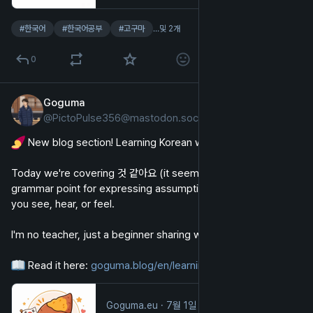
#
한국어
#
한국어공부
#
고구마
…및 2개
0
Goguma
7월 1일
@
PictoPulse356@mastodon.social
영어
 New blog section! Learning Korean with Goguma 
Today we're covering 것 같아요 (it seems that / I think), a key 
grammar point for expressing assumptions based on what 
you see, hear, or feel.
I'm no teacher, just a beginner sharing what I study 
 Read it here: 
goguma.blog/en/learning-korean
Goguma.eu
·
7월 1일