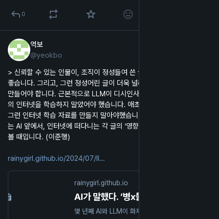
0
역보
2024년 7월 14일
@
yeokbo
한국어
> 신뢰할 수 있는 인물이, 조직이 정성들여 쓴 글을 애써 찾아 읽는 것이 
좋습니다. 그리고, 그런 정성어린 글이 더욱 널리 퍼져나가는 생태계를 
만들어야 합니다. 근본적으로 LLM이 디시인사이드를, 20대 한국 남성
의 인터넷을 학습하지 말았어야 했습니다. 애초에 그런 인터넷 생태계, 
그런 인터넷 학습 자료를 만들지 말아야했습니다. 편견을 더욱 증폭시키
는 AI 앞에서, 인터넷에 떠다니는 각 글의 ‘영향력’에 대해 다시금 생각해 
볼 때입니다. (이준행)
rainygirl.github.io/2024/07/ll
rainygirl.github.io
AI가 말했다. ‘병x들 닥쳐라 ㅋㅋㅋ’ 라고
몇 년째 AI와 LLM이 화제다보니, 뭐라도 하나 만들어볼까-라는 생각이 들었습니다. 그래서, 간단한 게시판을 만들고, 모든 글을 AI로 채워보면 어떤 분위기가 조성될 지 살펴보자는 목표를 잡아보았습니다. 이슈를 제기하는 첫 글도 AI가 작성하고, 반박하는 글도 AI가 작성하는 것...