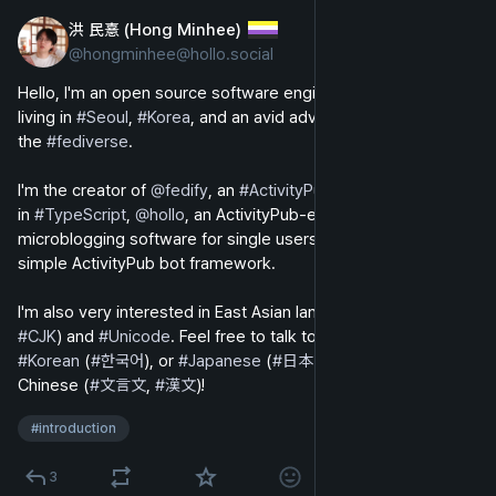
洪 民憙 (Hong Minhee)
2024년 12월 10일
*
@
hongminhee@hollo.social
영어
Hello, I'm an open source software engineer in my late 30s 
living in 
#
Seoul
, 
#
Korea
, and an avid advocate of 
#
FLOSS
 and 
the 
#
fediverse
.
I'm the creator of 
@
fedify
, an 
#
ActivityPub
 server framework 
in 
#
TypeScript
, 
@
hollo
, an ActivityPub-enabled 
microblogging software for single users, and 
@
botkit
, a 
simple ActivityPub bot framework.
I'm also very interested in East Asian languages (so-called 
#
CJK
) and 
#
Unicode
. Feel free to talk to me in 
#
English
, 
#
Korean
 (
#
한국어
), or 
#
Japanese
 (
#
日本語
), or even in Literary 
Chinese (
#
文言文
, 
#
漢文
)!
#
introduction
3