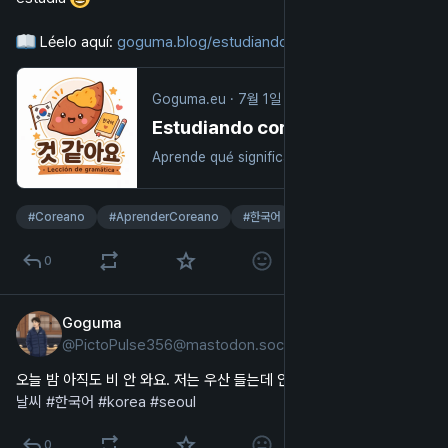
 Léelo aquí: 
goguma.blog/estudiando-coreano
Goguma.eu
·
7월 1일
Estudiando coreano con Goguma: 것 같아요 (parece que...) - Goguma.blog
Aprende qué significa 것 같아요 en coreano, cómo se usa con verbos, adjetivos y sustantivos, y practica con ejemplos fáciles.
#
Coreano
#
AprenderCoreano
#
한국어
…및 5개
0
Goguma
5월 11일
*
@
PictoPulse356@mastodon.social
한국어
오늘 밤 아직도 비 안 와요. 저는 우산 들는데 안 필요해요. 어색해요. 
#
날씨
#
한국어
#
korea
#
seoul
0