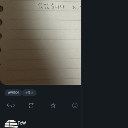
#
한국어
#
공부
0
FoW
2월 15일
*