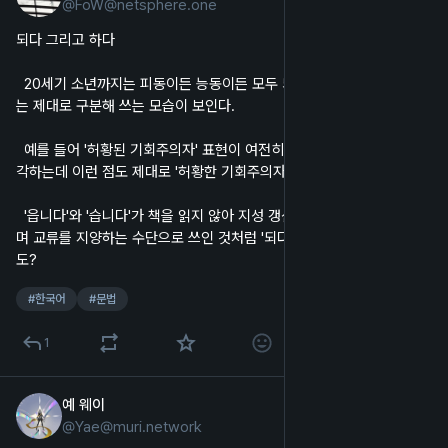
@
FoW@netsphere.one
한국어
되다 그리고 하다
  20세기 소년까지는 피동이든 능동이든 모두 되다로 썼지만 요즈음에
는 제대로 구분해 쓰는 모습이 보인다.
  예를 들어 '허황된 기회주의자' 표현이 여전히 대부분에게 익숙하다 생
각하는데 이런 점도 제대로 '허황한 기회주의자'로 교열하는 듯하다.
  '읍니다'와 '습니다'가 책을 읽지 않아 지성 갱신 안 하는 사람을 구별하
며 교류를 지양하는 수단으로 쓰인 것처럼 '되다'와 '하다' 또한 그러할 지
도?
#
한국어
#
문법
1
예 웨이
2025년 12월 17일
*
@
Yae@muri.network
한국어