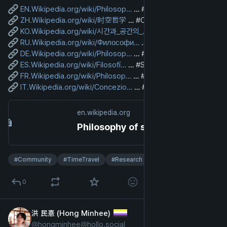
EN.Wikipedia.org/wiki/Philosop
 … 
#
English
ZH.Wikipedia.org/wiki/时空哲学
 … 
#
Chinese
KO.Wikipedia.org/wiki/시간과_공간의_
 … 
#
Korean
RU.Wikipedia.org/wiki/Философи
 … 
#
Russian
DE.Wikipedia.org/wiki/Philosop
 … 
#
German
ES.Wikipedia.org/wiki/Filosofí
 … 
#
Spanish
FR.Wikipedia.org/wiki/Philosop
 … 
#
French
IT.Wikipedia.org/wiki/Concezio
 … 
#
Italian
en.wikipedia.org
Philosophy of space and time - Wikipedia
#
Community
#
TimeTravel
#
Research
0
洪 民憙 (Hong Minhee)
2025년 2월 8일
@
hongminhee@hollo.social
영어