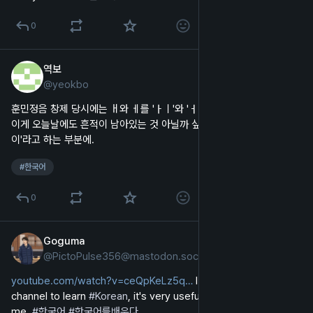
0
역보
2024년 10월 26일
@
yeokbo
한국어
훈민정음 창제 당시에는 ㅐ와 ㅔ를 'ㅏㅣ'와 'ㅓㅣ'로 발음했다고 하는데 
이게 오늘날에도 흔적이 남아있는 것 아닐까 싶다. '셋·넷'을 '서이·너
이'라고 하는 부분에.
#
한국어
0
Goguma
2024년 10월 7일
@
PictoPulse356@mastodon.social
영어
youtube.com/watch?v=ceQpKeLz5q
 I really like this 
channel to learn 
#
Korean
, it's very useful for beginners like 
me  
#
한국어
#
한국어를배우다