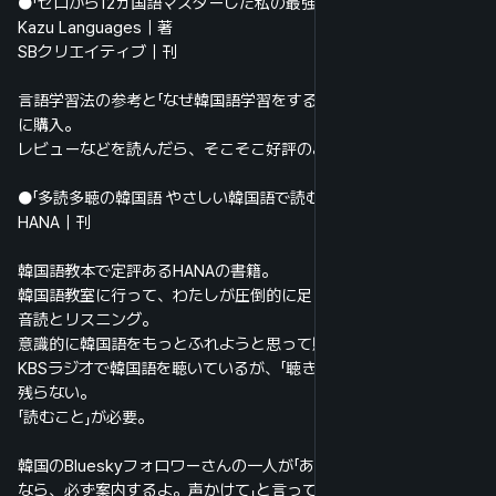
●「ゼロから12ヵ国語マスターした私の最強の外国語習得法」
Kazu Languages｜著
SBクリエイティブ｜刊
言語学習法の参考と「なぜ韓国語学習をするのか」の初心に帰るため
に購入。
レビューなどを読んだら、そこそこ好評のようだ。
●「多読多聴の韓国語 やさしい韓国語で読む 韓国の昔ばなし」
HANA｜刊
韓国語教本で定評あるHANAの書籍。
韓国語教室に行って、わたしが圧倒的に足りないと思ったのは、
音読とリスニング。
意識的に韓国語をもっとふれようと思って購入した。
KBSラジオで韓国語を聴いているが、「聴き流し」なので、記憶には
残らない。
「読むこと」が必要。
韓国のBlueskyフォロワーさんの一人が「あなたが光州へ旅行する
なら、必ず案内するよ。声かけて」と言ってくれた。